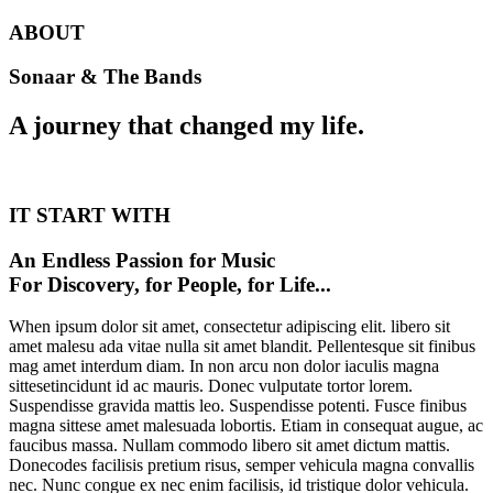
ABOUT
Sonaar & The Bands
A journey that changed my life.
IT START WITH
An Endless Passion for Music
For Discovery, for People, for Life...
When ipsum dolor sit amet, consectetur adipiscing elit. libero sit
amet malesu ada vitae nulla sit amet blandit. Pellentesque sit finibus
mag amet interdum diam. In non arcu non dolor iaculis magna
sittesetincidunt id ac mauris. Donec vulputate tortor lorem.
Suspendisse gravida mattis leo. Suspendisse potenti. Fusce finibus
magna sittese amet malesuada lobortis. Etiam in consequat augue, ac
faucibus massa. Nullam commodo libero sit amet dictum mattis.
Donecodes facilisis pretium risus, semper vehicula magna convallis
nec. Nunc congue ex nec enim facilisis, id tristique dolor vehicula.