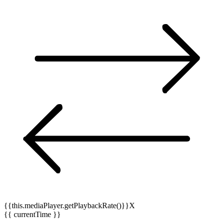
{{this.mediaPlayer.getPlaybackRate()}}X
{{ currentTime }}