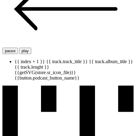
pause
play
{{ index + 1 }}
{{ track.track_title }}
{{ track.album_title }}
{{ track.lenght }}
{{getSVG(store.sr_icon_file)}}
{{button.podcast_button_name}}