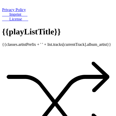
Privacy Policy
Imprint
License
{{playListTitle}}
{{classes.artistPrefix + ' ' + list.tracks[currentTrack].album_artist}}