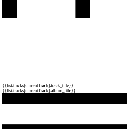
{{list.tracks[currentTrack].track_title}}
{{list.tracks[currentTrack].album_title}}