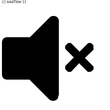
{{ totalTime }}