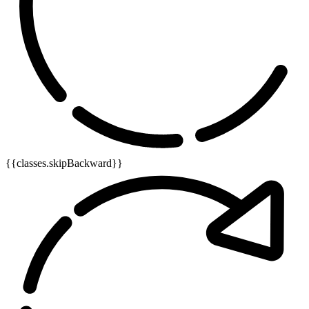
{{classes.skipBackward}}